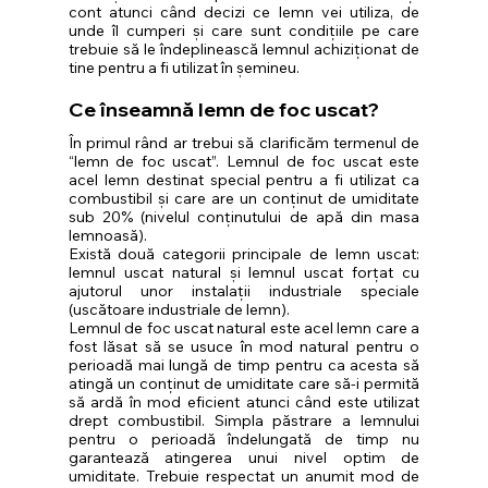
cont atunci când decizi ce lemn vei utiliza, de 
unde îl cumperi și care sunt condițiile pe care 
trebuie să le îndeplinească lemnul achiziționat de 
tine pentru a fi utilizat în șemineu.
Ce înseamnă lemn de foc uscat?
În primul rând ar trebui să clarificăm termenul de 
“lemn de foc uscat”. Lemnul de foc uscat este 
acel lemn destinat special pentru a fi utilizat ca 
combustibil și care are un conținut de umiditate 
sub 20% (nivelul conținutului de apă din masa 
lemnoasă).
Există două categorii principale de lemn uscat: 
lemnul uscat natural și lemnul uscat forțat cu 
ajutorul unor instalații industriale speciale 
(uscătoare industriale de lemn).
Lemnul de foc uscat natural este acel lemn care a 
fost lăsat să se usuce în mod natural pentru o 
perioadă mai lungă de timp pentru ca acesta să 
atingă un conținut de umiditate care să-i permită 
să ardă în mod eficient atunci când este utilizat 
drept combustibil. Simpla păstrare a lemnului 
pentru o perioadă îndelungată de timp nu 
garantează atingerea unui nivel optim de 
umiditate. Trebuie respectat un anumit mod de 