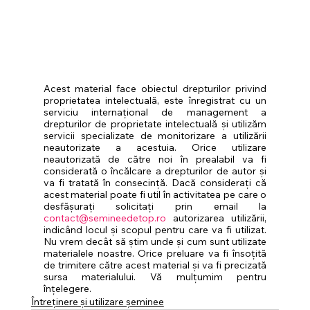
Acest material face obiectul drepturilor privind 
proprietatea intelectuală, este înregistrat cu un 
serviciu internațional de management a 
drepturilor de proprietate intelectuală și utilizăm 
servicii specializate de monitorizare a utilizării 
neautorizate a acestuia. Orice utilizare 
neautorizată de către noi în prealabil va fi 
considerată o încălcare a drepturilor de autor și 
va fi tratată în consecință. Dacă considerați că 
acest material poate fi util în activitatea pe care o 
desfășurați solicitați prin email la 
contact@semineedetop.ro
 autorizarea utilizării, 
indicând locul și scopul pentru care va fi utilizat. 
Nu vrem decât să știm unde și cum sunt utilizate 
materialele noastre. Orice preluare va fi însoțită 
de trimitere către acest material și va fi precizată 
sursa materialului. Vă mulțumim pentru 
înțelegere.
Întreținere și utilizare șeminee