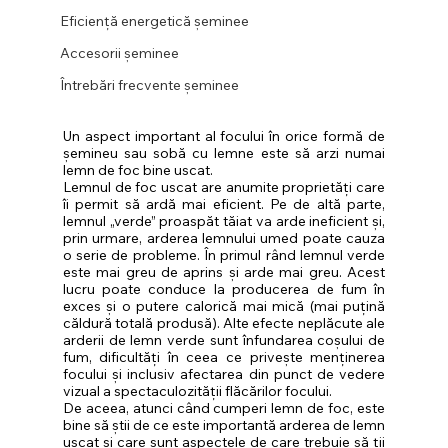
Eficiență energetică șeminee
Accesorii șeminee
Întrebări frecvente șeminee
Un aspect important al focului în orice formă de 
șemineu sau sobă cu lemne este să arzi numai 
lemn de foc bine uscat.
Lemnul de foc uscat are anumite proprietăți care 
îi permit să ardă mai eficient. Pe de altă parte, 
lemnul „verde” proaspăt tăiat va arde ineficient și, 
prin urmare, arderea lemnului umed poate cauza 
o serie de probleme. În primul rând lemnul verde 
este mai greu de aprins și arde mai greu. Acest 
lucru poate conduce la producerea de fum în 
exces și o putere calorică mai mică (mai puțină 
căldură totală produsă). Alte efecte neplăcute ale 
arderii de lemn verde sunt înfundarea coșului de 
fum, dificultăți în ceea ce privește menținerea 
focului și inclusiv afectarea din punct de vedere 
vizual a spectaculozității flăcărilor focului.
De aceea, atunci când cumperi lemn de foc, este 
bine să știi de ce este importantă arderea de lemn 
uscat și care sunt aspectele de care trebuie să ții 