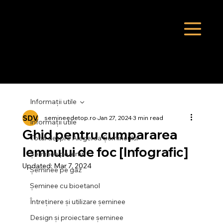
Informații utile
șemineedetop.ro
Jan 27, 2024
3 min read
Informații utile
Ghid pentru cumpararea
Totul despre Alegerea Șemineului
lemnului de foc [Infografic]
Șeminee pe lemn
Updated:
Mar 7, 2024
Șeminee pe gaz
Șeminee cu bioetanol
Întreținere și utilizare șeminee
Design și proiectare șeminee