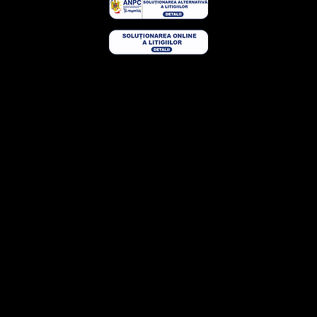
© semineedetop.ro
link builder