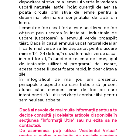
depozitare și stivuire a lemnului verde în vederea 
uscării naturale, astfel încât curenții de aer să 
poată circula prin stiva de lemne pentru a 
determina eliminarea conținutului de apă din 
lemn.
Lemnul de foc uscat forțat este acel lemn de foc 
obținut prin uscarea în instalații industriale de 
uscare (uscătoare) a lemnului verde proaspăt 
tăiat. Dacă în cazul lemnului uscat natural ideal ar 
fi ca lemnul verde să fie depozitat pentru uscare 
minim 12 - 24 de luni, în cazul lemnului verde uscat 
în mod forțat, în funcție de esenta de lemn, tipul 
de instalație utilizat și programul de uscare, 
acesta poate fi uscat foarte rapid, în doar câteva 
zile.
În infograficul de mai jos am prezentat 
principalele aspecte de care trebuie să ții cont 
atunci când cumperi lemn de foc pe care 
intenționezi să-l utilizezi drept combustibil pentru 
șemineul sau soba ta.
Dacă ai nevoie de mai multe informații pentru a te 
decide consultă și celelalte articole disponibile în 
secțiunea “Informații Utile” sau nu ezita să ne 
contactezi.
De asemenea, poți utiliza “Asistentul Virtual” 
pentru a realiza o selecție de posibile șeminee 