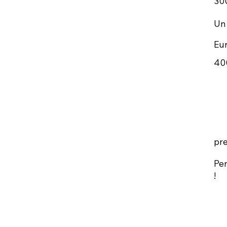
30
Un 
Eu
40
pre
Pen
!