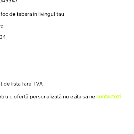
049347
foc de tabara in livingul tau
ro
04
t de lista fara TVA
tru o ofertă personalizată nu ezita să ne
contactezi