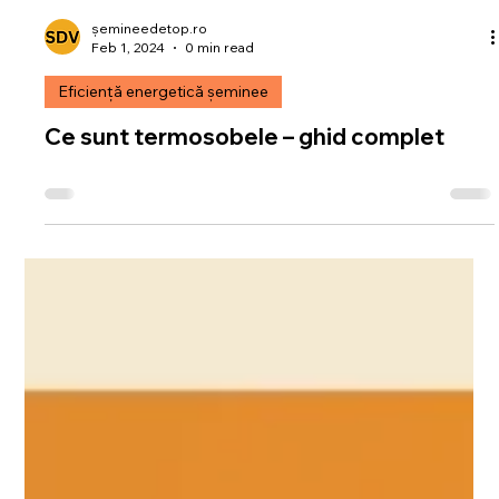
șemineedetop.ro
Feb 1, 2024
0 min read
Eficiență energetică șeminee