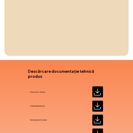
Descărcare documentație tehnică
produs
Fișă produs \ Manual
Schiță detalii tehnice
Declarație performanță