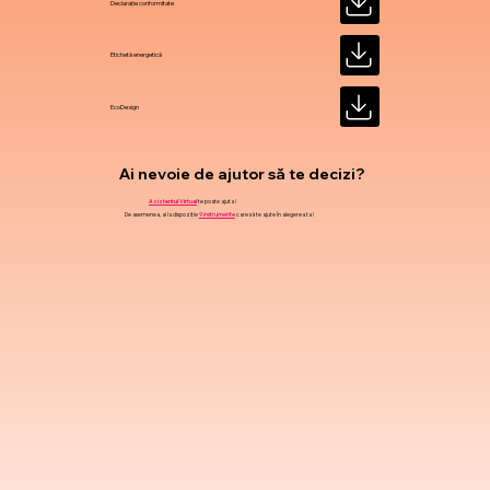
Declarație conformitate
Etichetă energetică
EcoDesign
Ai nevoie de ajutor să te decizi?
Asistentul Virtual
te poate ajuta !
De asemenea, ai la dispoziție
9 instrumente
care să te ajute în alegerea ta !