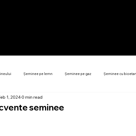
ineului
Șeminee pe lemn
Șeminee pe gaz
Șeminee cu bioeta
eb 1, 2024
0 min read
nță energetică șeminee
Accesorii șeminee
Întrebări frecvente șeminee
recvente seminee