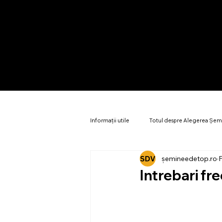
Informații utile
Totul despre Alegerea Șem
șemineedetop.ro
F
Design și proiectare șeminee
Eficie
Intrebari f