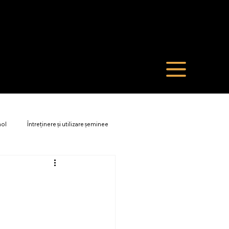
nol
Întreținere și utilizare șeminee