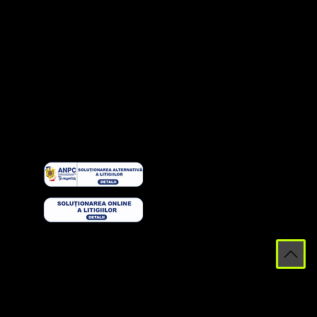
și condiții
Politica de
confidenți
alitate