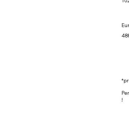
10
Eu
48
*pr
Pen
!