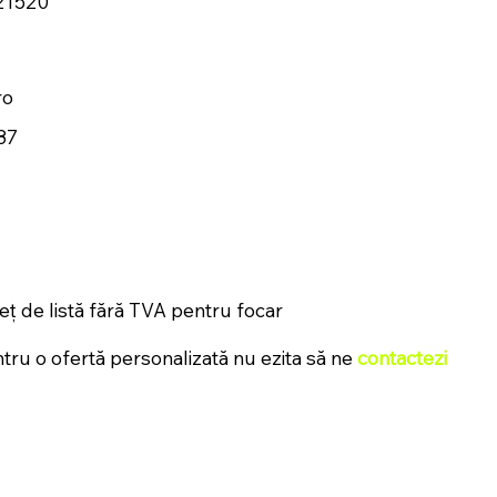
21520
ro
87
eț de listă fără TVA pentru focar
tru o ofertă personalizată nu ezita să ne
contactezi