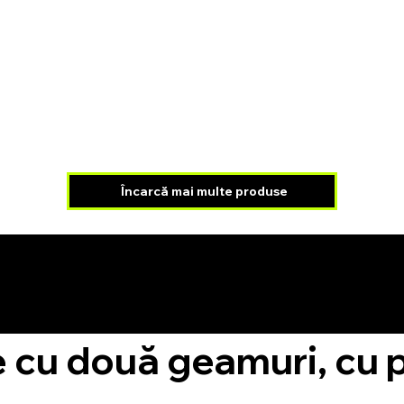
Încarcă mai multe produse
Facem visurile să devină realitate !
 cu două geamuri, cu p