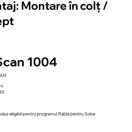
taj: Montare în colț /
ept
Scan 1004
CAN
ro
10
odus eligibil pentru programul Rabla pentru Sobe