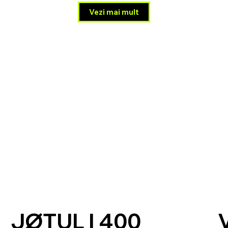
Vezi mai mult
JØTUL I 400