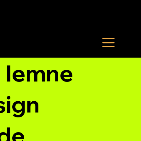
u lemne
sign
 de