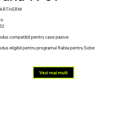
PARTHERM
ro
32
odus compatibil pentru case pasive
odus eligibil pentru programul Rabla pentru Sobe
Vezi mai mult