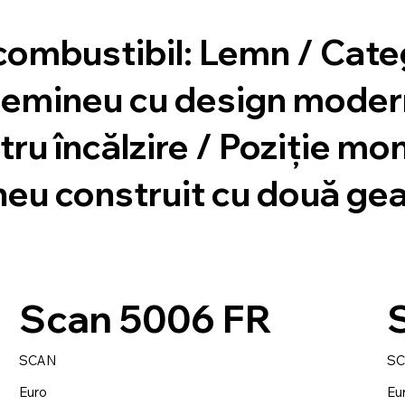
combustibil: Lemn / Cat
: Șemineu cu design mode
ru încălzire / Poziție mon
neu construit cu două ge
Scan 5006 FR
SCAN
S
Euro
Eu