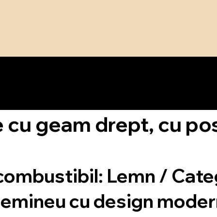
Facem visurile să devină realitate !
cu geam drept, cu posi
combustibil: Lemn / Cat
: Șemineu cu design mode