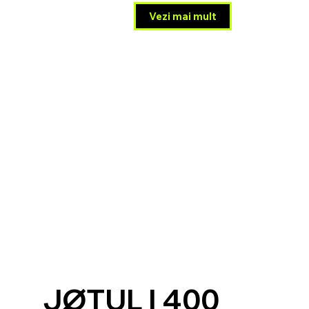
Vezi mai mult
JØTUL I 400