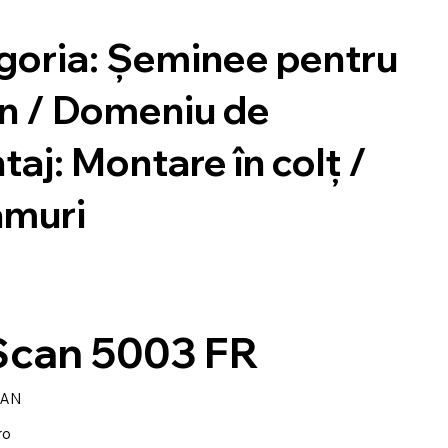
egoria: Șeminee pentru
rn / Domeniu de
taj: Montare în colț /
amuri
Scan 5003 FR
CAN
ro