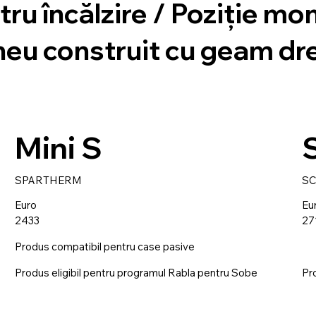
ru încălzire / Poziție mon
neu construit cu geam dr
Mini S
SPARTHERM
S
Euro
Eu
2433
27
Produs compatibil pentru case pasive
Produs eligibil pentru programul Rabla pentru Sobe
Pr