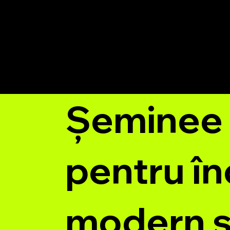
Șeminee 
pentru în
modern și