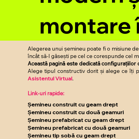
montare î
Alegerea unui șemineu poate fi o misiune dest
încât să-l găsești pe cel ce corespunde cel ma
Această pagină este dedicată configurațiilor 
Alege tipul constructiv dorit și alege ce îți 
Asistentul Virtual
.
Link-uri rapide:
Șemineu construit cu geam drept
Șemineu construit cu două geamuri
Șemineu prefabricat cu geam drept
Șemineu prefabricat cu două geamuri
Șemineu tip sobă cu geam drept