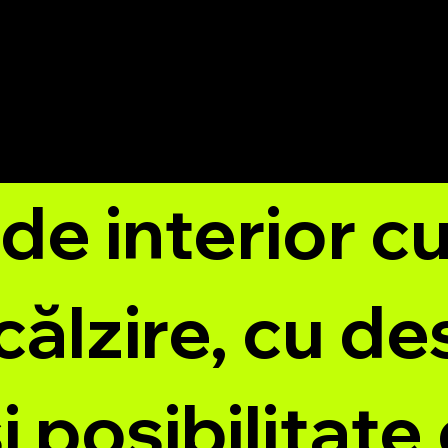
de interior c
călzire, cu de
 posibilitate