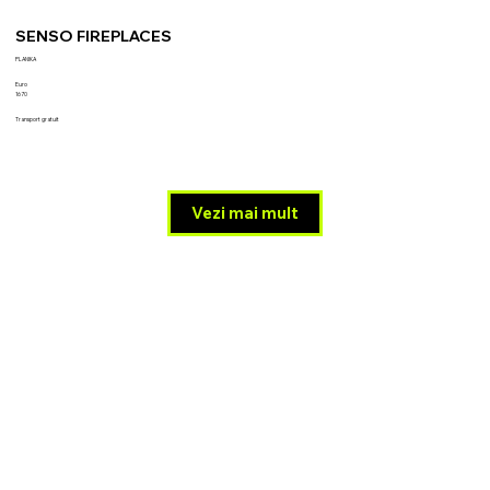
SENSO FIREPLACES
PLANIKA
Euro
1670
Transport gratuit
Vezi mai mult