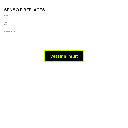
SENSO FIREPLACES
PLANIKA
Euro
1670
Transport gratuit
Vezi mai mult