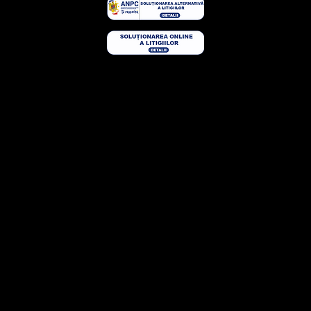
© semineedetop.ro
link builder