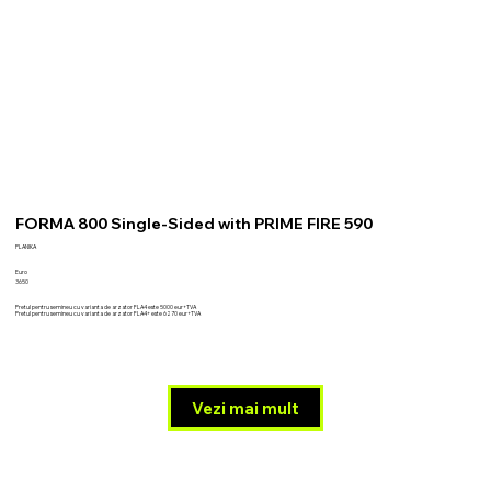
FORMA 800 Single-Sided with PRIME FIRE 590
PLANIKA
Euro
3650
Pretul pentru semineu cu varianta de arzator FLA4 este 5000 eur+TVA
Pretul pentru semineu cu varianta de arzator FLA4+ este 6270 eur+TVA
Vezi mai mult