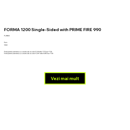
FORMA 1200 Single-Sided with PRIME FIRE 990
PLANIKA
Euro
5460
Pretul pentru semineu cu varianta de arzator FLA4 este 7770 eur+TVA
Pretul pentru semineu cu varianta de arzator FLA4+ este 9080 eur+TVA
Vezi mai mult