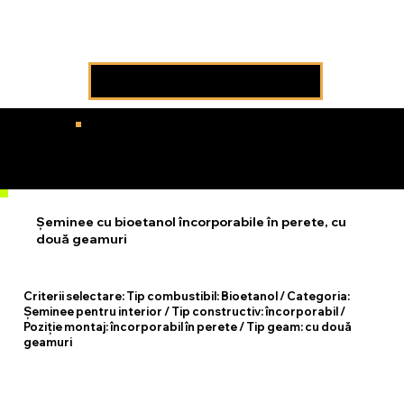
Încarcă mai multe produse
Facem visurile să devină realitate !
Șeminee cu bioetanol încorporabile în perete, cu
două geamuri
Criterii selectare:
Tip combustibil: Bioetanol / Categoria:
Șeminee pentru interior / Tip constructiv: încorporabil /
Poziție montaj: încorporabil în perete / Tip geam: cu două
geamuri