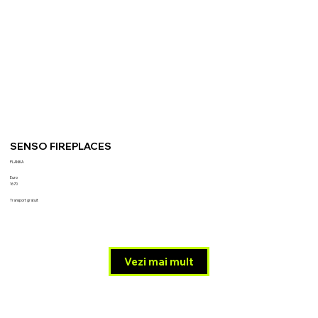
SENSO FIREPLACES
PLANIKA
Euro
1670
Transport gratuit
Vezi mai mult