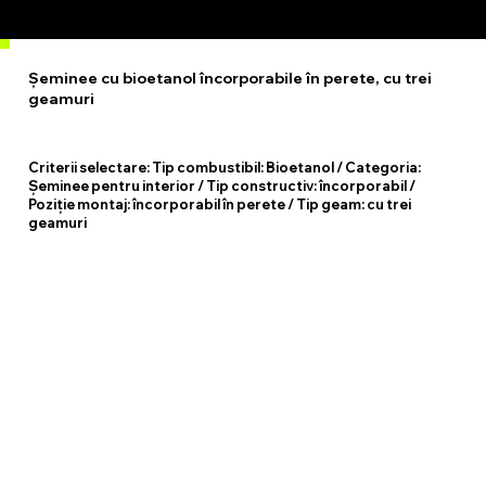
Șeminee cu bioetanol încorporabile în perete, cu trei
geamuri
Criterii selectare:
Tip combustibil: Bioetanol / Categoria:
Șeminee pentru interior / Tip constructiv: încorporabil /
Poziție montaj: încorporabil în perete / Tip geam: cu trei
geamuri