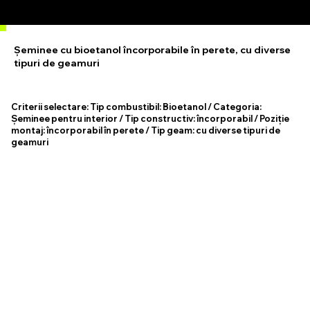
Șeminee cu bioetanol încorporabile în perete, cu diverse
tipuri de geamuri
Criterii selectare:
Tip combustibil: Bioetanol / Categoria:
Șeminee pentru interior / Tip constructiv: încorporabil / Poziție
montaj: încorporabil în perete / Tip geam: cu diverse tipuri de
geamuri