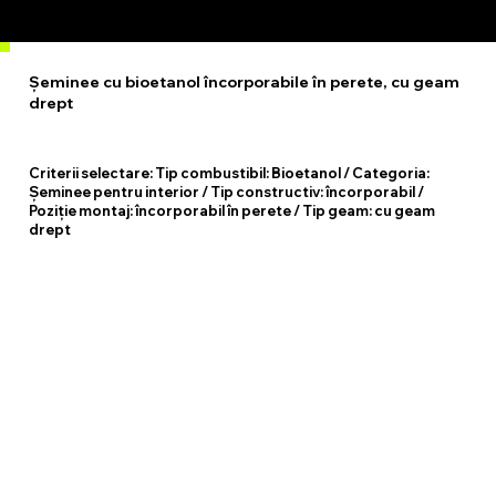
Șeminee cu bioetanol încorporabile în perete, cu geam
drept
Criterii selectare:
Tip combustibil: Bioetanol / Categoria:
Șeminee pentru interior / Tip constructiv: încorporabil /
Poziție montaj: încorporabil în perete / Tip geam: cu geam
drept