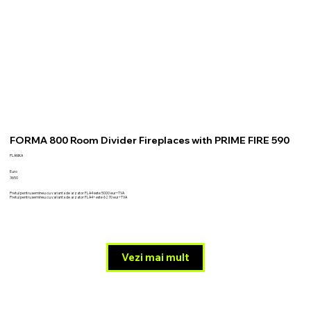
FORMA 800 Room Divider Fireplaces with PRIME FIRE 590
PLANIKA
Euro
3650
Pretul pentru semineu cu varianta de arzator FLA4 este 5000 eur+TVA
Pretul pentru semineu cu varianta de arzator FLA4+ este 6270 eur+TVA
Vezi mai mult