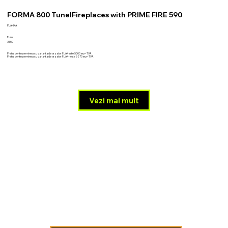
FORMA 800 TunelFireplaces with PRIME FIRE 590
PLANIKA
Euro
3650
Pretul pentru semineu cu varianta de arzator FLA4 este 5000 eur+TVA
Pretul pentru semineu cu varianta de arzator FLA4+ este 6270 eur+TVA
Vezi mai mult