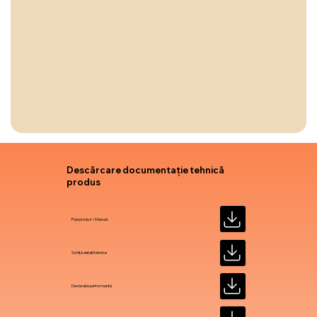
Descărcare documentație tehnică
produs
Fișă produs \ Manual
Schiță detalii tehnice
Declarație performanță