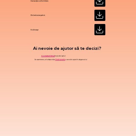
Declarație conformitate
Etichetă energetică
EcoDesign
Ai nevoie de ajutor să te decizi?
Asistentul Virtual
te poate ajuta !
De asemenea, ai la dispoziție
9 instrumente
care să te ajute în alegerea ta !