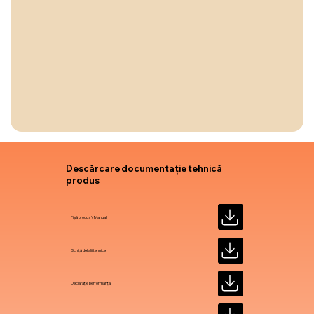
Descărcare documentație tehnică
produs
Fișă produs \ Manual
Schiță detalii tehnice
Declarație performanță