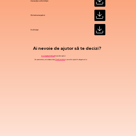
Declarație conformitate
Etichetă energetică
EcoDesign
Ai nevoie de ajutor să te decizi?
Asistentul Virtual
te poate ajuta !
De asemenea, ai la dispoziție
9 instrumente
care să te ajute în alegerea ta !