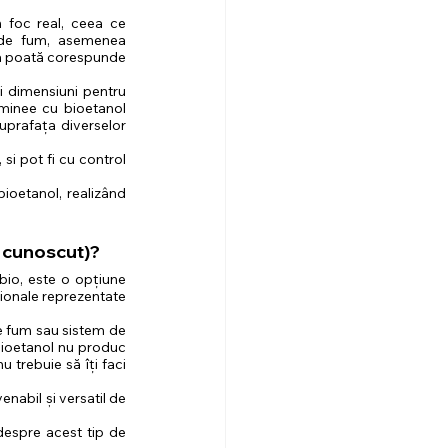
 foc real, ceea ce 
 de fum, asemenea 
să poată corespunde 
i dimensiuni pentru 
minee cu bioetanol 
prafața diverselor 
i pot fi cu control 
ioetanol, realizând 
 cunoscut)?
io, este o opțiune 
ionale reprezentate 
e fum sau sistem de 
bioetanol nu produc 
trebuie să îți faci 
abil și versatil de 
despre acest tip de 