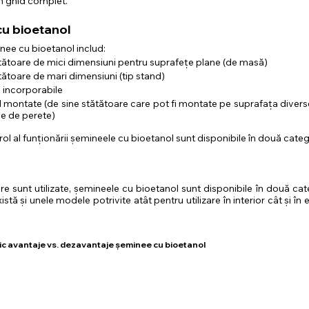
un ghid complet.
cu bioetanol
inee cu bioetanol includ:
ătătoare de mici dimensiuni pentru suprafețe plane (de masă)
tătoare de mari dimensiuni (tip stand)
 incorporabile
montate (de sine stătătoare care pot fi montate pe suprafața diversel
le de perete)
rol al funționării șemineele cu bioetanol sunt disponibile în două catego
re sunt utilizate, șemineele cu bioetanol sunt disponibile în două cate
istă și unele modele potrivite atât pentru utilizare în interior cât și în 
afic avantaje vs. dezavantaje șeminee cu bioetanol