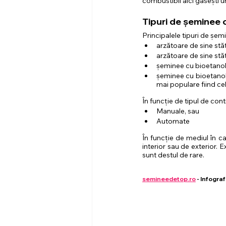
combustibil aici găsești 
Tipuri de șeminee 
Principalele tipuri de șem
arzătoare de sine st
arzătoare de sine stă
șeminee cu bioetanol
șeminee cu bioetanol 
mai populare fiind ce
În funcție de tipul de cont
Manuale, sau
Automate
În funcție de mediul în ca
interior sau de exterior. Ex
sunt destul de rare.
semineedetop.ro
 - Infogr