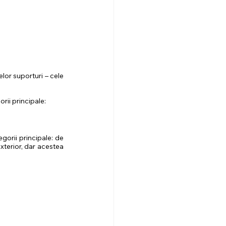
or suporturi – cele 
rii principale:
gorii principale: de 
exterior, dar acestea 