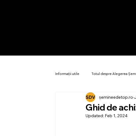
Informații utile
Totul despre Alegerea Șem
șemineedetop.ro
Design și proiectare șeminee
Eficie
Ghid de achi
Updated:
Feb 1, 2024