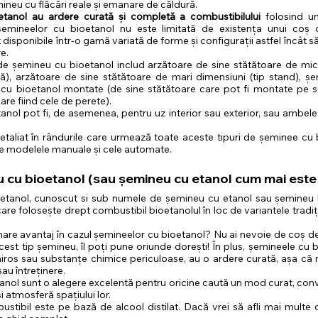
ineu cu flăcări reale și emanare de căldură.
tanol au ardere curată și completă a combustibilului 
folosind un
șemineelor cu bioetanol nu este limitată de existența unui coș
 disponibile într-o gamă variată de forme și configurații astfel încât 
re.
i de șemineu cu bioetanol includ arzătoare de sine stătătoare de mic
), arzătoare de sine stătătoare de mari dimensiuni (tip stand), șe
 cu bioetanol montate (de sine stătătoare care pot fi montate pe su
are fiind cele de perete).
nol pot fi, de asemenea, pentru uz interior sau exterior, sau ambele, s
taliat în rândurile care urmează toate aceste tipuri de șeminee cu b
re modelele manuale și cele automate.
 cu bioetanol (sau șemineu cu etanol cum mai este
etanol, cunoscut si sub numele de șemineu cu etanol sau șemineu b
re folosește drept combustibil bioetanolul în loc de variantele tradiț
are avantaj în cazul șemineelor cu bioetanol? Nu ai nevoie de coș d
acest tip șemineu, îl poți pune oriunde dorești! În plus, șemineele cu 
iros sau substanțe chimice periculoase, au o ardere curată, așa că nu 
 sau întreținere.
nol sunt o alegere excelentă pentru oricine caută un mod curat, conven
 atmosferă spațiului lor.
stibil este pe bază de alcool distilat. Dacă vrei să afli mai multe 