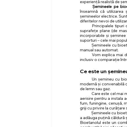
experiență realistă de șem
Șemineele pe bioe
înseamnă că utilizarea 
șemineelor electrice. Sunt
diferitelor nevoi de utiliza
Principalele tipur
suprafețe plane (de masă
incorporabile și șeminee
suporturi – cele mai popul
Șemineele cu bioeta
manual sau automat.
Vom explica mai de
inclusiv o comparație înt
Ce este un șemineu
Un șemineu cu bio
modernă și convenabilă ca
de lemn sau gaz.
Care este cel mai m
aerisire pentru a instala 
fum, funingine, cenușă, m
griji cu privire la curățare
Șemineele cu bioeta
a adăuga puțină căldură și
Bioetanolul este un combu