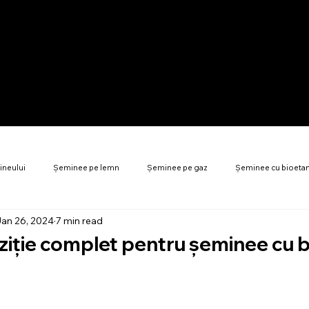
ineului
Șeminee pe lemn
Șeminee pe gaz
Șeminee cu bioeta
Jan 26, 2024
7 min read
nță energetică șeminee
Accesorii șeminee
Întrebări frecvente șeminee
ziție complet pentru șeminee cu 