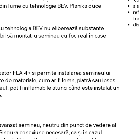
 din lume cu tehnologie BEV. Planika duce
si
ref
tr
di
cu tehnologia BEV nu eliberează substanțe
bil să montati u semineu cu foc real în case
arzator FLA 4+ si permite instalarea semineului
te de materiale, cum ar fi lemn, piatră sau ipsos.
ul, pot fi inflamabile atunci când este instalat un
.
 avansat șemineu, neutru din punct de vedere al
Singura conexiune necesară, ca și în cazul