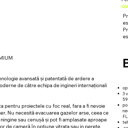
co
Pr
e
Pr
e
EMIUM
B
nologie avansată și patentată de ardere a
derne de către echipa de ingineri internaționali
op
3 
59
po
pentru proiectele cu foc real, fara a fi nevoie
ne
aer. Nu necesită evacuarea gazelor arse, ceea ce
FL
ningine sau cenușă și pot fi amplasate aproape
te
tor de cameră în opțiune vitrata sau in perete
co