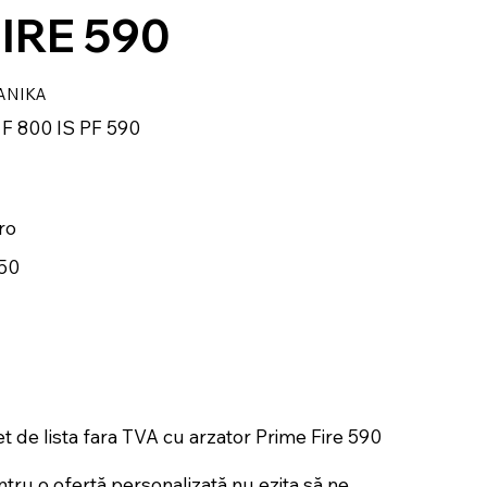
IRE 590
ANIKA
 F 800 IS PF 590
ro
50
et de lista fara TVA cu arzator Prime Fire 590
ntru o ofertă personalizată nu ezita să ne