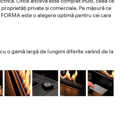
trică. Orice altceva este complet inutil, ceea ce
 proprietăți private și comerciale. Pe măsură ce
ul FORMA este o alegere optimă pentru cei care
u o gamă largă de lungimi diferite variind de la