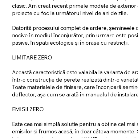
clasic. Am creat recent primele modele de exterior
proiecte cu foc la următorul nivel de ani de zile.
Datorită procesului complet de ardere, șemineele 
nocive în mediul înconjurător, prin urmare este posi
pasive, în spatii ecologice și în orașe cu restricții.
LIMITARE ZERO
Această caracteristică este valabila la varianta de 
într-o construcție de perete realizată dintr-o varieta
Toate materialele de finisare, care înconjoară șemine
deflector, așa cum se arată în manualul de instalare
EMISII ZERO
Este cea mai simplă soluție pentru a obține cel mai
emisiilor și frumos acasă, în doar câteva momente. 