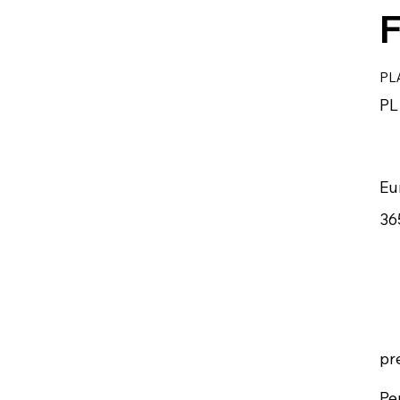
F
PL
PL
Eu
36
pr
Pe