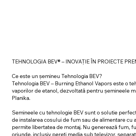
TEHNOLOGIA BEV® – INOVAȚIE ÎN PROIECTE PR
Ce este un șemineu Tehnologia BEV?
Tehnologia BEV – Burning Ethanol Vapors este o teh
vaporilor de etanol, dezvoltată pentru șemineele mo
Planika.
Semineele cu tehnologie BEV sunt o solutie perfecta 
de instalarea cosului de fum sau de alimentare cu 
permite libertatea de montaj. Nu generează fum, fu
oriunde, inclusiv pereți media sub televizor, separa