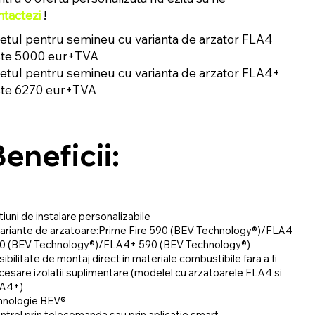
ntactezi
!
etul pentru semineu cu varianta de arzator FLA4
ste 5000 eur+TVA
etul pentru semineu cu varianta de arzator FLA4+
ste 6270 eur+TVA
eneficii:
tiuni de instalare personalizabile
variante de arzatoare:Prime Fire 590 (BEV Technology®)/FLA4
0 (BEV Technology®)/FLA4+ 590 (BEV Technology®)
sibilitate de montaj direct in materiale combustibile fara a fi
cesare izolatii suplimentare (modelel cu arzatoarele FLA4 si
A4+)
hnologie BEV®
ntrol prin telecomanda sau prin aplicatie smart