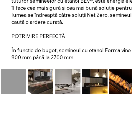
tuturor șemineelor cu etanol BEV®, este energia elec
îl face cea mai sigură și cea mai bună soluție pentru
lumea se îndreaptă către soluții Net Zero, semine
caută o ardere curată.
POTRIVIRE PERFECTĂ
În funcție de buget, semineul cu etanol Forma vine c
800 mm până la 2700 mm.