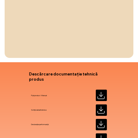
Descărcare documentație tehnică
produs
Fișă produs \ Manual
Schiță detalii tehnice
Declarație performanță