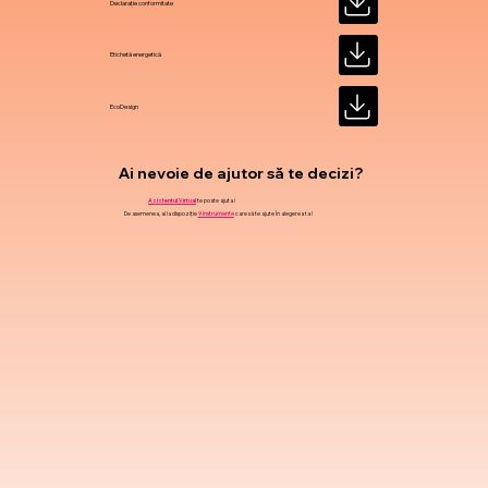
Declarație conformitate
Etichetă energetică
EcoDesign
Ai nevoie de ajutor să te decizi?
Asistentul Virtual
te poate ajuta !
De asemenea, ai la dispoziție
9 instrumente
care să te ajute în alegerea ta !