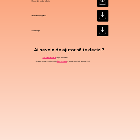
Declarație conformitate
Etichetă energetică
EcoDesign
Ai nevoie de ajutor să te decizi?
Asistentul Virtual
te poate ajuta !
De asemenea, ai la dispoziție
9 instrumente
care să te ajute în alegerea ta !