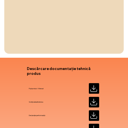
Descărcare documentație tehnică
produs
Fișă produs \ Manual
Schiță detalii tehnice
Declarație performanță