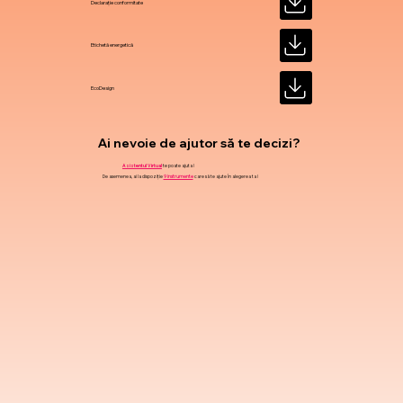
Declarație conformitate
Etichetă energetică
EcoDesign
Ai nevoie de ajutor să te decizi?
Asistentul Virtual
te poate ajuta !
De asemenea, ai la dispoziție
9 instrumente
care să te ajute în alegerea ta !