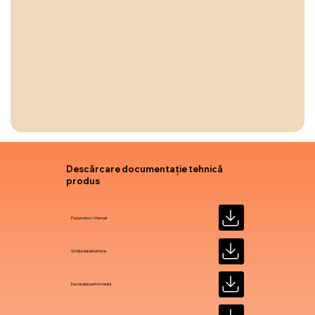
Descărcare documentație tehnică
produs
Fișă produs \ Manual
Schiță detalii tehnice
Declarație performanță