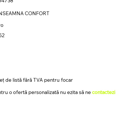
64738
INSEAMNA CONFORT
ro
52
eț de listă fără TVA pentru focar
tru o ofertă personalizată nu ezita să ne
contactezi