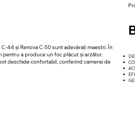
Pr
B
-44 și Renova C-50 sunt adevărați maestri. În
un pentru a produce un foc plăcut și arzător.
DE
pot deschide confortabil, conferind camerei de
CO
AC
EF
GE