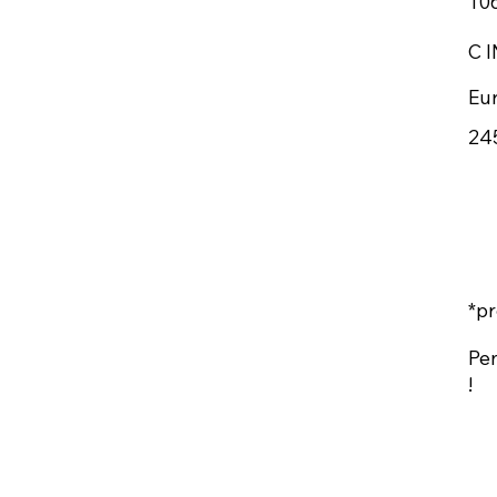
10
C 
Eu
24
*pr
Pen
!