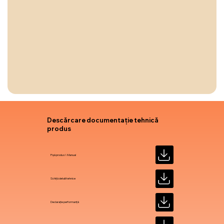
Descărcare documentație tehnică
produs
Fișă produs \ Manual
Schiță detalii tehnice
Declarație performanță