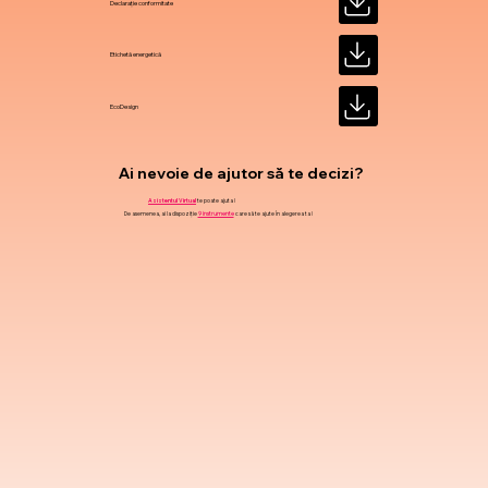
Declarație conformitate
Etichetă energetică
EcoDesign
Ai nevoie de ajutor să te decizi?
Asistentul Virtual
te poate ajuta !
De asemenea, ai la dispoziție
9 instrumente
care să te ajute în alegerea ta !