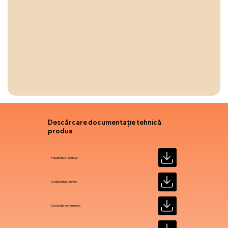
Descărcare documentație tehnică
produs
Fișă produs \ Manual
Schiță detalii tehnice
Declarație performanță