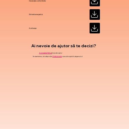
Declarație conformitate
Etichetă energetică
EcoDesign
Ai nevoie de ajutor să te decizi?
Asistentul Virtual
te poate ajuta !
De asemenea, ai la dispoziție
9 instrumente
care să te ajute în alegerea ta !