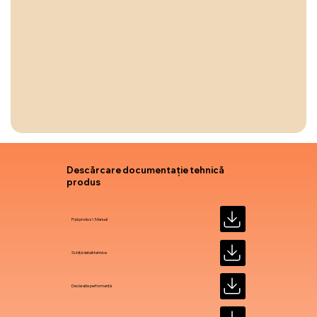
Descărcare documentație tehnică
produs
Fișă produs \ Manual
Schiță detalii tehnice
Declarație performanță