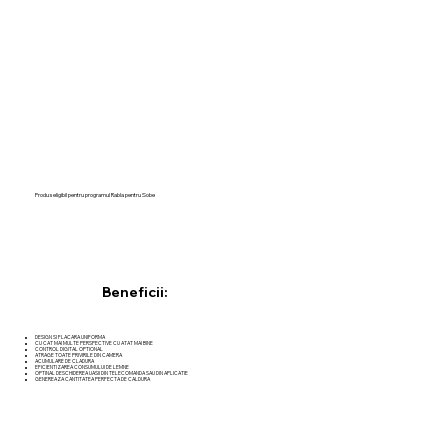
Produs eligibil pentru programul Rabla pentru Sobe
Beneficii:
DESIGN SI FLACARA UNIFORMA
CU CAT MAI MULTE PERSPECTIVE CU ATAT MAI BINE
CONTROL DIGITAL OPTIONAL
ATRAGE TOATE PRIVIRILE DIN CAMERA
ACUMULARE DE CLADURA
EFICIENTIZAREA CONSUMULUI DE LEMNE
OPTINAL DESCHIDEREA UASII DIN TELECOMANDA SAU DIN APLICATIE
GENEREAZA CANTITATEA PERFECTA DE CALDURA