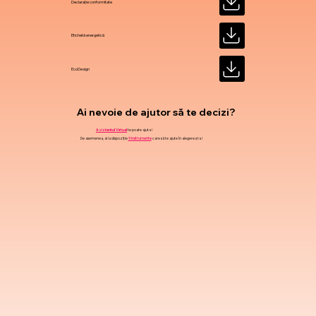
Declarație conformitate
Etichetă energetică
EcoDesign
Ai nevoie de ajutor să te decizi?
Asistentul Virtual
te poate ajuta !
De asemenea, ai la dispoziție
9 instrumente
care să te ajute în alegerea ta !